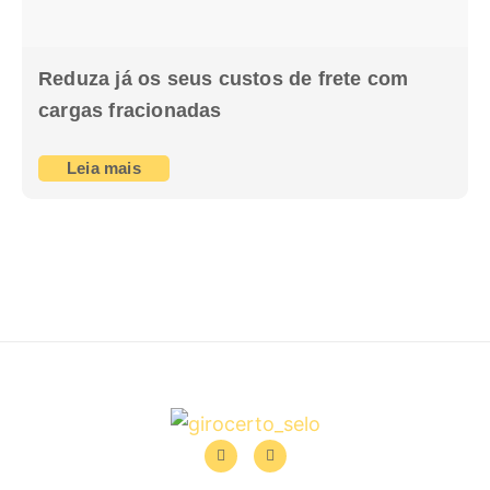
Reduza já os seus custos de frete com
cargas fracionadas
Leia mais
F
I
a
n
c
s